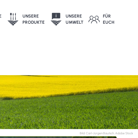
E
UNSERE
UNSERE
FÜR
PRODUKTE
UMWELT
EUCH
Bild: Carl-Jürgen Bautsch, Adobe Stock