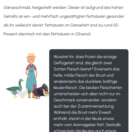
Gänseschmalz, hergestellt werden. Dieser ist aufgrund des hohen
Gehalts an ein- und mehrfach ungesättigten Fettsäuren gesünder
als ihr vielleicht denkt: Fettsäuren im Gänsefett sind zu rund 50
Prozent identisch mit den Fettsäuren in Olivenöl.
Wusstet ihr, dass Puten die einzige
Geflügelart sind, die gleich zwei
Sorten Fleisch bietet? Einerseits das
helle, milde Fleisch der Brust und
andererseits das dunklere, kräftige
Keulenfleisch. Die beiden Fleischarten
unterscheiden sich aber nicht nur im
Geschmack voneinander, sondern
auch bei der Zusammensetzung:
Während die Brust mehr Eiweiß
enthält, steckt in der Keule etwas
mehr vom Aromageber Fett. Deshalb
schmecken die Keulen auch etwas