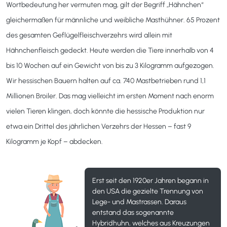
Wortbedeutung her vermuten mag, gilt der Begriff „Hähnchen“
gleichermaßen für männliche und weibliche Masthühner. 65 Prozent
des gesamten Geflügelfleischverzehrs wird allein mit
Hähnchenfleisch gedeckt. Heute werden die Tiere innerhalb von 4
bis 10 Wochen auf ein Gewicht von bis zu 3 Kilogramm aufgezogen.
Wir hessischen Bauern halten auf ca. 740 Mastbetrieben rund 1,1
Millionen Broiler. Das mag vielleicht im ersten Moment nach enorm
vielen Tieren klingen, doch könnte die hessische Produktion nur
etwa ein Drittel des jährlichen Verzehrs der Hessen – fast 9
Kilogramm je Kopf – abdecken.
Erst seit den 1920er Jahren begann in
den USA die gezielte Trennung von
Lege- und Mastrassen. Daraus
entstand das sogenannte
Hybridhuhn, welches aus Kreuzungen