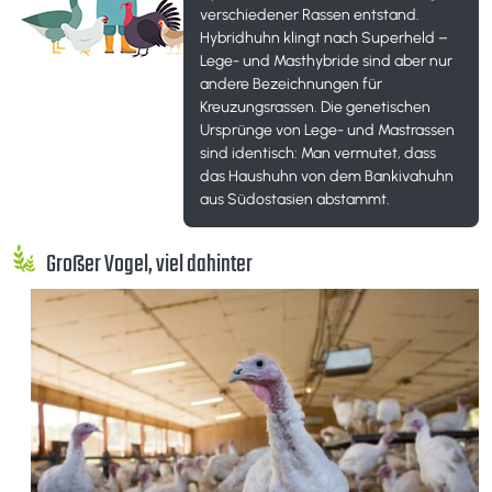
verschiedener Rassen entstand.
Hybridhuhn klingt nach Superheld –
Lege- und Masthybride sind aber nur
andere Bezeichnungen für
Kreuzungsrassen. Die genetischen
Ursprünge von Lege- und Mastrassen
sind identisch: Man vermutet, dass
das Haushuhn von dem Bankivahuhn
aus Südostasien abstammt.
Großer Vogel, viel dahinter