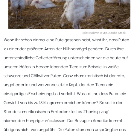
Bild: Budimir Jevtic, Adobe Stock
Wenn ihr schon einmal eine Pute gesehen habt, wisst ihr, dass Puten
zu einer der größeren Arten der Hühnervögel gehören. Durch ihre
unterschiedliche Gefiederfärbung unterscheiden wir die heute auf
unseren Höfen in Hessen lebenden Tiere zum Beispiel in weiße,
schwarze und Cöllwitzer Puten. Ganz charakteristisch ist der rote,
ungefiederte und warzenbesetzte Kopf, der den Tieren ein
einzigartiges Erscheinungsbild verleiht. Wusstet ihr, dass Puten ein
Gewicht von bis zu 18 Kilogramm erreichen können? So sollte der
Star des amerikanischen Erntedankfestes ‚Thanksgiving‘
niemanden hungrig zurücklassen. Der Bezug zu Amerika kommt
übrigens nicht von ungefähr: Die Puten stammen ursprünglich aus