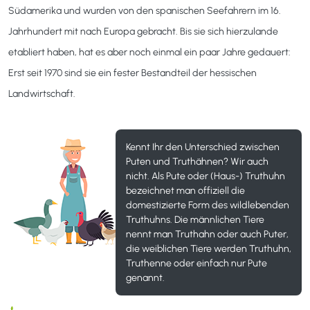
Südamerika und wurden von den spanischen Seefahrern im 16.
Jahrhundert mit nach Europa gebracht. Bis sie sich hierzulande
etabliert haben, hat es aber noch einmal ein paar Jahre gedauert:
Erst seit 1970 sind sie ein fester Bestandteil der hessischen
Landwirtschaft.
Kennt Ihr den Unterschied zwischen
Puten und Truthähnen? Wir auch
nicht. Als Pute oder (Haus-) Truthuhn
bezeichnet man offiziell die
domestizierte Form des wildlebenden
Truthuhns. Die männlichen Tiere
nennt man Truthahn oder auch Puter,
die weiblichen Tiere werden Truthuhn,
Truthenne oder einfach nur Pute
genannt.