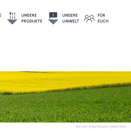
E
UNSERE
UNSERE
FÜR
PRODUKTE
UMWELT
EUCH
Bild: Carl-Jürgen Bautsch, Adobe Stock